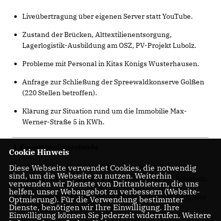
Liveübertragung über eigenen Server statt YouTube.
Zustand der Brücken, Alttextilienentsorgung,
Lagerlogistik-Ausbildung am OSZ, PV-Projekt Lubolz.
Probleme mit Personal in Kitas Königs Wusterhausen.
Anfrage zur Schließung der Spreewaldkonserve Golßen
(220 Stellen betroffen).
Klärung zur Situation rund um die Immobilie Max-
Werner-Straße 5 in KWh.
4. Einwohnerfragestunde
Cookie Hinweis
Diese Webseite verwendet Cookies, die notwendig
Historisches Gedenken:
Bürger bat um Erhalt
sind, um die Webseite zu nutzen. Weiterhin
historischer Elemente auf neuem Baugebiet in Schwerin.
verwenden wir Dienste von Drittanbietern, die uns
helfen, unser Webangebot zu verbessern (Website-
Kommunale Finanzen:
KAG LDS lobt Entscheidung, nur
Optmierung). Für die Verwendung bestimmter
Dienste, benötigen wir Ihre Einwilligung. Ihre
2025er-Haushalt zu beschließen.
Einwilligung können Sie jederzeit widerrufen. Weitere