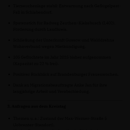
Tierseuchenlage stabil: Entwarnung nach Geflügelpest-
Fall in Schlabendorf.
Spatenstich für Radweg Zeuthen–Kiekebusch (L402),
Förderung durch Landkreis.
Schließung der Unterkunft Gussow und Walddrehna
Wohnverbund wegen Mietkündigung.
105 Geflüchtete im Jahr 2025 bisher aufgenommen
(Kapazität zu 22 % frei).
Positiver Rückblick auf Brandenburger Frauenwochen.
Dank an Migrationsbeauftragte Anke Jan für ihre
langjährige Arbeit und Verabschiedung.
3. Anfragen aus dem Kreistag
Themen u. a.: Zustand der Max-Werner-Straße 5
(Jobcenter-Standort),