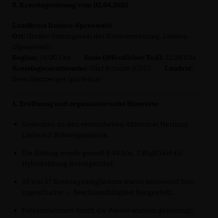
8. Kreistagssitzung vom 02.04.2025
Landkreis Dahme-Spreewald
Ort:
Großer Sitzungssaal der Kreisverwaltung, Lübben
(Spreewald)
Beginn:
16:00 Uhr
Ende (öffentlicher Teil):
21:38 Uhr
Kreistagsvorsitzender:
Olaf Schulze (CDU)
Landrat:
Sven Herzberger (parteilos)
1. Eröffnung und organisatorische Hinweise
Gedenken an den verstorbenen Altlandrat Hartmut
Linke mit Schweigeminute.
Die Sitzung wurde gemäß § 34 Abs. 2 BbgKVerf als
Hybridsitzung durchgeführt.
55 von 57 Kreistagsmitgliedern waren anwesend bzw.
zugeschaltet → Beschlussfähigkeit festgestellt.
Fotoaufnahmen durch die Presse wurden genehmigt.