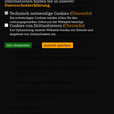
Informationen finden Sie in unserer
Radwege:
Diskussion um Priorität von Schulweg-
Datenschutzerklärung
.
Sicherheit gegenüber Radschnellweg BER.
Technisch notwendige Cookies (
Übersicht
)
Die notwendigen Cookies werden allein für den
5. Beschlüsse und Debatten
ordnungsgemäßen Gebrauch der Webseite benötigt.
Cookies von Drittanbietern (
Übersicht
)
Zur Optimierung unserer Webseite binden wir Dienste und
Einwendung der Stadt Königs Wusterhausen
zur
Angebote von Drittanbietern ein.
Haushaltssatzung 2025/2026 abgelehnt.
Alle akzeptieren
Auswahl speichern
Haushaltssatzung 2025
beschlossen (kein
Doppelhaushalt).
Defizit: über 42 Mio. €, gedeckt durch Rücklagen.
Investitionen: ca. 92 Mio. € in Bildung, Mobilität,
soziale Infrastruktur.
Kreisumlage auf 38,6 % festgelegt.
Reduzierung freiwilliger Leistungen: von 2,83 %
(2024) auf 2,27 % (2026).
Weitere Beschlüsse:
Kassenkreditrahmen