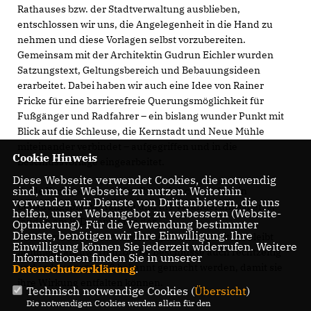
Rathauses bzw. der Stadtverwaltung ausblieben,
entschlossen wir uns, die Angelegenheit in die Hand zu
nehmen und diese Vorlagen selbst vorzubereiten.
Gemeinsam mit der Architektin Gudrun Eichler wurden
Satzungstext, Geltungsbereich und Bebauungsideen
erarbeitet. Dabei haben wir auch eine Idee von Rainer
Fricke für eine barrierefreie Querungsmöglichkeit für
Fußgänger und Radfahrer – ein bislang wunder Punkt mit
Blick auf die Schleuse, die Kernstadt und Neue Mühle
miteinander verbindet – aufgegriffen und in die
Cookie Hinweis
Beschlussvorlage eingearbeitet.
Diese Webseite verwendet Cookies, die notwendig
sind, um die Webseite zu nutzen. Weiterhin
Beide Vorlagen, der Aufstellungsbeschluss für ein
verwenden wir Dienste von Drittanbietern, die uns
Bebauungsplanverfahren und die Veränderungssperre,
helfen, unser Webangebot zu verbessern (Website-
fanden am 9. Dezember in der
Optmierung). Für die Verwendung bestimmter
Dienste, benötigen wir Ihre Einwilligung. Ihre
Stadtverordnetenversammlung eine Mehrheit. Es bleibt
Einwilligung können Sie jederzeit widerrufen. Weitere
nunmehr abzuwarten, ob die Beschlüsse auch rechtzeitig
Informationen finden Sie in unserer
und ordnungsgemäß bekannt gemacht werden, damit sie
Datenschutzerklärung
.
ihre Wirkung entfalten können.
Technisch notwendige Cookies (
Übersicht
)
Die notwendigen Cookies werden allein für den