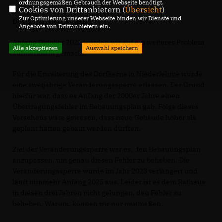
ordnungsgemäßen Gebrauch der Webseite benötigt.
Cookies von Drittanbietern (
Übersicht
)
Zur Optimierung unserer Webseite binden wir Dienste und
Dorfkern Niederlehme
Angebote von Drittanbietern ein.
Anfang Oktober 2025 wurden wir auf ein weiteres Problem
Alle akzeptieren
Auswahl speichern
aufmerksam gemacht:
Für die Erweiterung des Dorfkerns in Niederlehme wurde
eine zweijährige Veränderungssperre erlassen. Der Grund
hierfür war, dass es Anfang der 2000er Jahre einen
Übertragungsfehler im Bebauungsplan gab. Folge dieses
Versehens wäre gewesen, dass neue Gebäude höher als
geplant hätten gebaut werden dürften.
Ziel der Veränderungssperre war es, den Bebauungsplan
anzupassen, um genau diesen Fehler zu beheben. Die
Veränderungssperre wurde im Jahr 2023 verlängert und
läuft nunmehr Anfang 2025 aus. Leider ist es dem Rathaus
in diesen drei Jahren nicht gelungen, den Fehler zu
beheben. Warum, können wir nur mutmaßen.